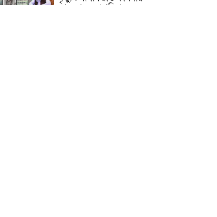
জামেয়ার মহাপরিচালক
আলেমগণের স্বতঃস্ফূর্ত
অংশগ্রহণেই জুলাই আন্দোলন
সফল হয় : আল্লামা শেখ আহমদ
জুলাই গণঅভ্যুত্থান দিবস
উপলক্ষ্যে কোম্পানীগঞ্জে ১১ দলীয়
ঐক্য জোটের গণমিছিল ও
সমাবেশ অনুষ্ঠিত
কোম্পানীগঞ্জে জুলাই গনঅভ্যুত্থান
দিবস ২০২৬ উপলক্ষে আলোচনা
সভা ও বিশেষ মোনাজাত
“স্পেশাল ট্রাইব্যুনালে জুলাই
গণহত্যার বিচার করেন, জনগণ
আপনাদের ছাড়বে না: সাক্কু
ভাষা সৈনিক অজিত গুহ
মহাবিদ্যালয়ে জুলাই গণঅভ্যুত্থান
দিবসের আলোচনা সভা ও
পুরস্কার বিতরণ