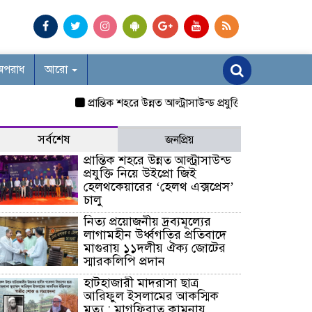
অপরাধ
আরো
প্রান্তিক শহরে উন্নত আল্ট্রাসাউন্ড প্রযুক্তি নিয়ে উইপ্রো জিই হ
সর্বশেষ
জনপ্রিয়
প্রান্তিক শহরে উন্নত আল্ট্রাসাউন্ড
প্রযুক্তি নিয়ে উইপ্রো জিই
হেলথকেয়ারের ‘হেলথ এক্সপ্রেস’
চালু
নিত্য প্রয়োজনীয় দ্রব্যমূল্যের
লাগামহীন উর্ধ্বগতির প্রতিবাদে
মাগুরায় ১১দলীয় ঐক্য জোটের
স্মারকলিপি প্রদান
হাটহাজারী মাদরাসা ছাত্র
আরিফুল ইসলামের আকস্মিক
মৃত্যু : মাগফিরাত কামনায়