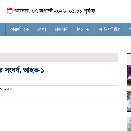
শুক্রবার, ০৭ অগাস্ট ২০২৬, ০১:০১ পূর্বাহ্ন
শ
আন্তর্জাতিক
খেলা
রাজধানী
বিনোদন
লাইফস্টাইল
র সংঘর্ষ, আহত-১
৭৬ বার