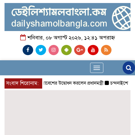
শনিবার, ০৮ অগাস্ট ২০২৬, ১২:৪১ অপরাহ্ন
Toggle
navigation
সংবাদ শিরোনাম:
চিকিৎসক সমাবেশের উদ্বোধন করলেন প্রধানমন্ত্রী
চন্দনাইশে সড়ক দূর