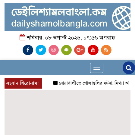
শনিবার, ০৮ অগাস্ট ২০২৬, ০৭:৫৬ অপরাহ্ন
Toggle
navigation
সংবাদ শিরোনাম:
নোয়াখালীতে গোলাগুলির ঘটনা: মিথ্যা অভিযোগে প্রত