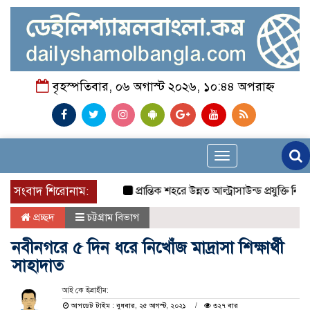
বৃহস্পতিবার, ০৬ অগাস্ট ২০২৬, ১০:৪৪ অপরাহ্ন
Toggle
navigation
সংবাদ শিরোনাম:
প্রান্তিক শহরে উন্নত আল্ট্রাসাউন্ড প্রযুক্তি নিয়ে
প্রচ্ছদ
চট্টগ্রাম বিভাগ
নবীনগরে ৫ দিন ধরে নিখোঁজ মাদ্রাসা শিক্ষার্থী
সাহাদাত
আই কে ইব্রাহীম:
আপডেট টাইম : বুধবার, ২৫ আগস্ট, ২০২১
৩২৭ বার