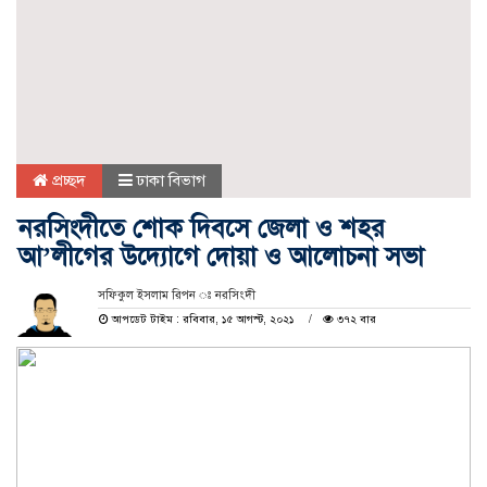
প্রচ্ছদ
ঢাকা বিভাগ
নরসিংদীতে শোক দিবসে জেলা ও শহর
আ’লীগের উদ্যোগে দোয়া ও আলোচনা সভা
সফিকুল ইসলাম রিপন ঃ নরসিংদী
আপডেট টাইম : রবিবার, ১৫ আগস্ট, ২০২১
৩৭২ বার