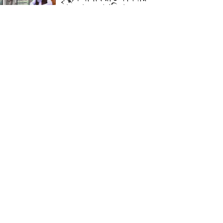
জামেয়ার মহাপরিচালক
আলেমগণের স্বতঃস্ফূর্ত
অংশগ্রহণেই জুলাই আন্দোলন
সফল হয় : আল্লামা শেখ আহমদ
জুলাই গণঅভ্যুত্থান দিবস
উপলক্ষ্যে কোম্পানীগঞ্জে ১১ দলীয়
ঐক্য জোটের গণমিছিল ও
সমাবেশ অনুষ্ঠিত
কোম্পানীগঞ্জে জুলাই গনঅভ্যুত্থান
দিবস ২০২৬ উপলক্ষে আলোচনা
সভা ও বিশেষ মোনাজাত
“স্পেশাল ট্রাইব্যুনালে জুলাই
গণহত্যার বিচার করেন, জনগণ
আপনাদের ছাড়বে না: সাক্কু
ভাষা সৈনিক অজিত গুহ
মহাবিদ্যালয়ে জুলাই গণঅভ্যুত্থান
দিবসের আলোচনা সভা ও
পুরস্কার বিতরণ