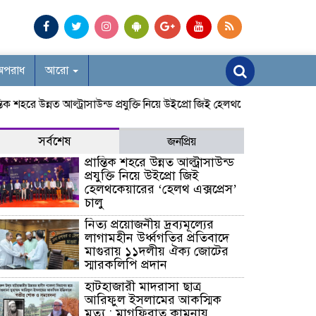
অপরাধ
আরো
ক শহরে উন্নত আল্ট্রাসাউন্ড প্রযুক্তি নিয়ে উইপ্রো জিই হেলথকেয়ারের ‘হেলথ এক্সপ্র
সর্বশেষ
জনপ্রিয়
প্রান্তিক শহরে উন্নত আল্ট্রাসাউন্ড
প্রযুক্তি নিয়ে উইপ্রো জিই
হেলথকেয়ারের ‘হেলথ এক্সপ্রেস’
চালু
নিত্য প্রয়োজনীয় দ্রব্যমূল্যের
লাগামহীন উর্ধ্বগতির প্রতিবাদে
মাগুরায় ১১দলীয় ঐক্য জোটের
স্মারকলিপি প্রদান
হাটহাজারী মাদরাসা ছাত্র
আরিফুল ইসলামের আকস্মিক
মৃত্যু : মাগফিরাত কামনায়