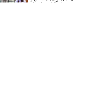
জামেয়ার মহাপরিচালক
আলেমগণের স্বতঃস্ফূর্ত
অংশগ্রহণেই জুলাই আন্দোলন
সফল হয় : আল্লামা শেখ আহমদ
জুলাই গণঅভ্যুত্থান দিবস
উপলক্ষ্যে কোম্পানীগঞ্জে ১১ দলীয়
ঐক্য জোটের গণমিছিল ও
সমাবেশ অনুষ্ঠিত
কোম্পানীগঞ্জে জুলাই গনঅভ্যুত্থান
দিবস ২০২৬ উপলক্ষে আলোচনা
সভা ও বিশেষ মোনাজাত
“স্পেশাল ট্রাইব্যুনালে জুলাই
গণহত্যার বিচার করেন, জনগণ
আপনাদের ছাড়বে না: সাক্কু
ভাষা সৈনিক অজিত গুহ
মহাবিদ্যালয়ে জুলাই গণঅভ্যুত্থান
দিবসের আলোচনা সভা ও
পুরস্কার বিতরণ