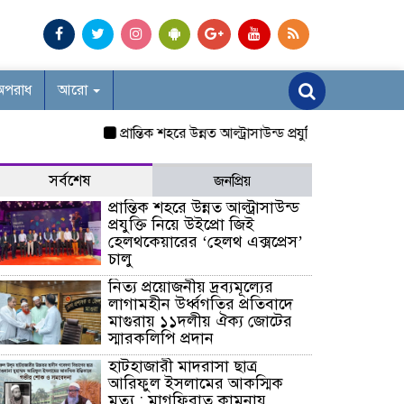
অপরাধ
আরো
প্রান্তিক শহরে উন্নত আল্ট্রাসাউন্ড প্রযুক্তি নিয়ে উইপ্রো জিই 
সর্বশেষ
জনপ্রিয়
প্রান্তিক শহরে উন্নত আল্ট্রাসাউন্ড
প্রযুক্তি নিয়ে উইপ্রো জিই
হেলথকেয়ারের ‘হেলথ এক্সপ্রেস’
চালু
নিত্য প্রয়োজনীয় দ্রব্যমূল্যের
লাগামহীন উর্ধ্বগতির প্রতিবাদে
মাগুরায় ১১দলীয় ঐক্য জোটের
স্মারকলিপি প্রদান
হাটহাজারী মাদরাসা ছাত্র
আরিফুল ইসলামের আকস্মিক
মৃত্যু : মাগফিরাত কামনায়