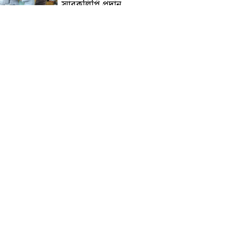
স্মারকলিপি প্রদান
হাটহাজারী মাদরাসা ছাত্র
আরিফুল ইসলামের আকস্মিক
মৃত্যু : মাগফিরাত কামনায়
জামেয়ার মহাপরিচালক
আলেমগণের স্বতঃস্ফূর্ত
অংশগ্রহণেই জুলাই আন্দোলন
সফল হয় : আল্লামা শেখ আহমদ
জুলাই গণঅভ্যুত্থান দিবস
উপলক্ষ্যে কোম্পানীগঞ্জে ১১ দলীয়
ঐক্য জোটের গণমিছিল ও
সমাবেশ অনুষ্ঠিত
কোম্পানীগঞ্জে জুলাই গনঅভ্যুত্থান
দিবস ২০২৬ উপলক্ষে আলোচনা
সভা ও বিশেষ মোনাজাত
“স্পেশাল ট্রাইব্যুনালে জুলাই
গণহত্যার বিচার করেন, জনগণ
আপনাদের ছাড়বে না: সাক্কু