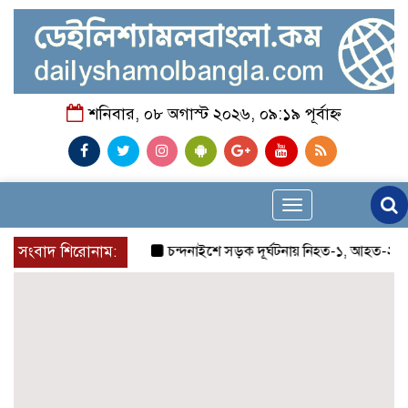
শনিবার, ০৮ অগাস্ট ২০২৬, ০৯:১৯ পূর্বাহ্ন
Toggle
navigation
সংবাদ শিরোনাম:
চন্দনাইশে সড়ক দূর্ঘটনায় নিহত-১, আহত-২
চন্দ