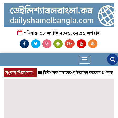
শনিবার, ০৮ অগাস্ট ২০২৬, ০২:৫১ অপরাহ্ন
Toggle
navigation
সংবাদ শিরোনাম:
চিকিৎসক সমাবেশের উদ্বোধন করলেন প্রধানমন্ত্রী
চন