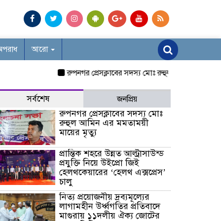
অপরাধ
আরো
রুপনগর প্রেসক্লাবের সদস্য মোঃ রুহুল আমিন এর মমতাময়ী মায
সর্বশেষ
জনপ্রিয়
রুপনগর প্রেসক্লাবের সদস্য মোঃ
রুহুল আমিন এর মমতাময়ী
মায়ের মৃত্যু
প্রান্তিক শহরে উন্নত আল্ট্রাসাউন্ড
প্রযুক্তি নিয়ে উইপ্রো জিই
হেলথকেয়ারের ‘হেলথ এক্সপ্রেস’
চালু
নিত্য প্রয়োজনীয় দ্রব্যমূল্যের
লাগামহীন উর্ধ্বগতির প্রতিবাদে
মাগুরায় ১১দলীয় ঐক্য জোটের