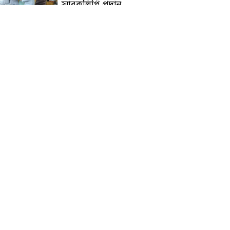
স্মারকলিপি প্রদান
হাটহাজারী মাদরাসা ছাত্র
আরিফুল ইসলামের আকস্মিক
মৃত্যু : মাগফিরাত কামনায়
জামেয়ার মহাপরিচালক
আলেমগণের স্বতঃস্ফূর্ত
অংশগ্রহণেই জুলাই আন্দোলন
সফল হয় : আল্লামা শেখ আহমদ
জুলাই গণঅভ্যুত্থান দিবস
উপলক্ষ্যে কোম্পানীগঞ্জে ১১ দলীয়
ঐক্য জোটের গণমিছিল ও
সমাবেশ অনুষ্ঠিত
কোম্পানীগঞ্জে জুলাই গনঅভ্যুত্থান
দিবস ২০২৬ উপলক্ষে আলোচনা
সভা ও বিশেষ মোনাজাত
“স্পেশাল ট্রাইব্যুনালে জুলাই
গণহত্যার বিচার করেন, জনগণ
আপনাদের ছাড়বে না: সাক্কু