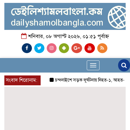
শনিবার, ০৮ অগাস্ট ২০২৬, ০১:৫১ পূর্বাহ্ন
Toggle
navigation
সংবাদ শিরোনাম:
চন্দনাইশে সড়ক দূর্ঘটনায় নিহত-১, আহত-২
চন্