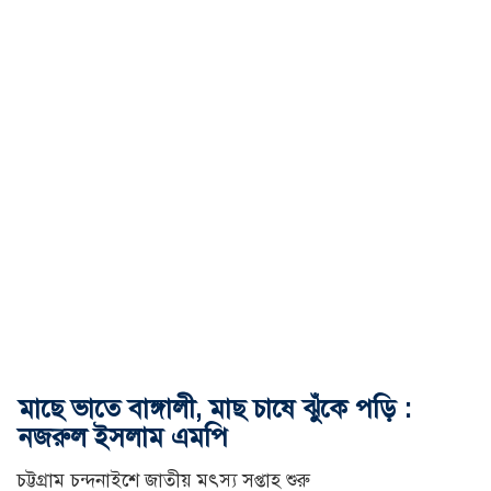
মাছে ভাতে বাঙ্গালী, মাছ চাষে ঝুঁকে পড়ি :
নজরুল ইসলাম এমপি
চট্টগ্রাম চন্দনাইশে জাতীয় মৎস্য সপ্তাহ শুরু