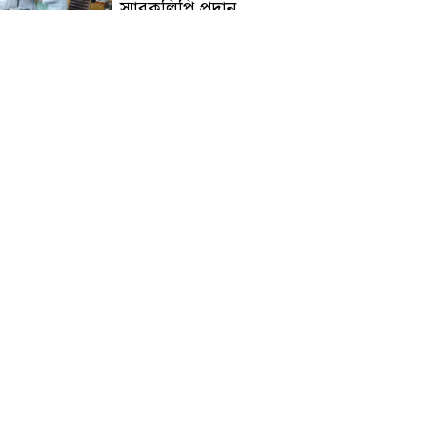
স্মারকলিপি প্রদান
হাটহাজারী মাদরাসা ছাত্র
আরিফুল ইসলামের আকস্মিক
মৃত্যু : মাগফিরাত কামনায়
জামেয়ার মহাপরিচালক
আলেমগণের স্বতঃস্ফূর্ত
অংশগ্রহণেই জুলাই আন্দোলন
সফল হয় : আল্লামা শেখ আহমদ
জুলাই গণঅভ্যুত্থান দিবস
উপলক্ষ্যে কোম্পানীগঞ্জে ১১ দলীয়
ঐক্য জোটের গণমিছিল ও
সমাবেশ অনুষ্ঠিত
কোম্পানীগঞ্জে জুলাই গনঅভ্যুত্থান
দিবস ২০২৬ উপলক্ষে আলোচনা
সভা ও বিশেষ মোনাজাত
“স্পেশাল ট্রাইব্যুনালে জুলাই
গণহত্যার বিচার করেন, জনগণ
আপনাদের ছাড়বে না: সাক্কু