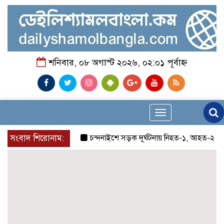
শনিবার, ০৮ অগাস্ট ২০২৬, ০২:০১ পূর্বাহ্ন
Toggle
navigation
সংবাদ শিরোনাম:
চন্দনাইশে সড়ক দূর্ঘটনায় নিহত-১, আহত-২
চন্দ