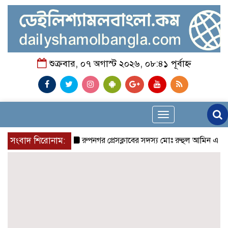
শুক্রবার, ০৭ অগাস্ট ২০২৬, ০৮:৪১ পূর্বাহ্ন
Toggle
navigation
সংবাদ শিরোনাম:
রুপনগর প্রেসক্লাবের সদস্য মোঃ রুহুল আমিন এর মমতাময়ী