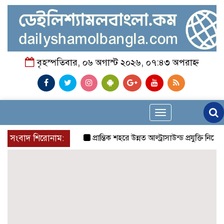
বৃহস্পতিবার, ০৬ অগাস্ট ২০২৬, ০৭:৪৩ অপরাহ্ন
Toggle
navigation
সংবাদ শিরোনাম:
প্রান্তিক শহরে উন্নত আল্ট্রাসাউন্ড প্রযুক্তি নিয়ে উ