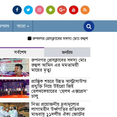
অপরাধ
আরো
রুপনগর প্রেসক্লাবের সদস্য মোঃ রুহুল আমিন এর মমতাময়ী মায
সর্বশেষ
জনপ্রিয়
রুপনগর প্রেসক্লাবের সদস্য মোঃ
রুহুল আমিন এর মমতাময়ী
মায়ের মৃত্যু
প্রান্তিক শহরে উন্নত আল্ট্রাসাউন্ড
প্রযুক্তি নিয়ে উইপ্রো জিই
হেলথকেয়ারের ‘হেলথ এক্সপ্রেস’
চালু
নিত্য প্রয়োজনীয় দ্রব্যমূল্যের
লাগামহীন উর্ধ্বগতির প্রতিবাদে
মাগুরায় ১১দলীয় ঐক্য জোটের