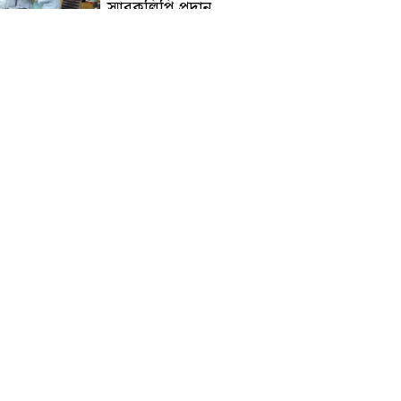
স্মারকলিপি প্রদান
হাটহাজারী মাদরাসা ছাত্র
আরিফুল ইসলামের আকস্মিক
মৃত্যু : মাগফিরাত কামনায়
জামেয়ার মহাপরিচালক
আলেমগণের স্বতঃস্ফূর্ত
অংশগ্রহণেই জুলাই আন্দোলন
সফল হয় : আল্লামা শেখ আহমদ
জুলাই গণঅভ্যুত্থান দিবস
উপলক্ষ্যে কোম্পানীগঞ্জে ১১ দলীয়
ঐক্য জোটের গণমিছিল ও
সমাবেশ অনুষ্ঠিত
কোম্পানীগঞ্জে জুলাই গনঅভ্যুত্থান
দিবস ২০২৬ উপলক্ষে আলোচনা
সভা ও বিশেষ মোনাজাত
“স্পেশাল ট্রাইব্যুনালে জুলাই
গণহত্যার বিচার করেন, জনগণ
আপনাদের ছাড়বে না: সাক্কু