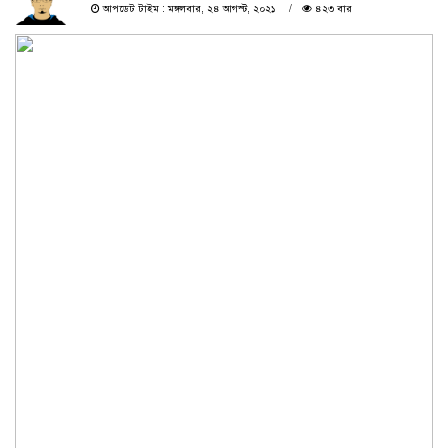
আপডেট টাইম : মঙ্গলবার, ২৪ আগস্ট, ২০২১
৪২৩ বার