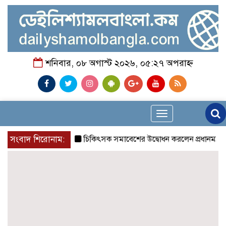
শনিবার, ০৮ অগাস্ট ২০২৬, ০৫:২৭ অপরাহ্ন
Toggle
navigation
সংবাদ শিরোনাম:
চিকিৎসক সমাবেশের উদ্বোধন করলেন প্রধানমন্ত্রী
চন্