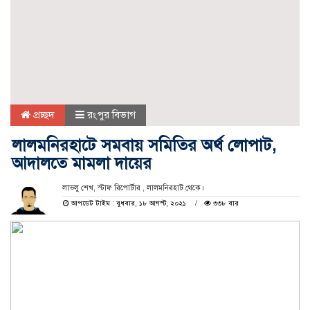
প্রচ্ছদ
রংপুর বিভাগ
লালমনিরহাটে সমবায় সমিতির অর্থ লোপাট,
আদালতে মামলা দায়ের
লাভলু শেখ, স্টাফ রিপোর্টার , লালমনিরহাট থেকে।
আপডেট টাইম : বুধবার, ১৮ আগস্ট, ২০২১
৩৩৮ বার