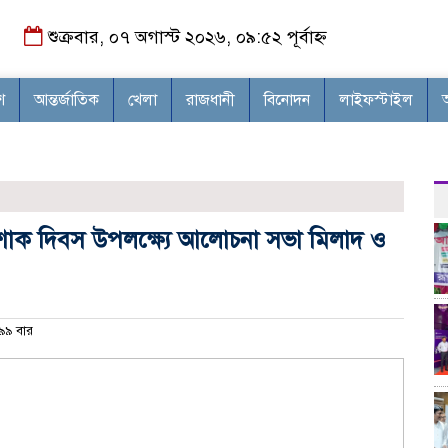
শুক্রবার, ০৭ অগাস্ট ২০২৬, ০৯:৫২ পূর্বাহ্ন
শ
আন্তর্জাতিক
খেলা
রাজধানী
বিনোদন
লাইফস্টাইল
োক দিবস উপলক্ষ্যে আলোচনা সভা মিলাদ ও
৯ বার