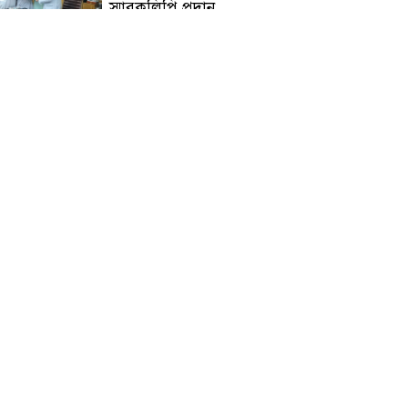
স্মারকলিপি প্রদান
হাটহাজারী মাদরাসা ছাত্র
আরিফুল ইসলামের আকস্মিক
মৃত্যু : মাগফিরাত কামনায়
জামেয়ার মহাপরিচালক
আলেমগণের স্বতঃস্ফূর্ত
অংশগ্রহণেই জুলাই আন্দোলন
সফল হয় : আল্লামা শেখ আহমদ
জুলাই গণঅভ্যুত্থান দিবস
উপলক্ষ্যে কোম্পানীগঞ্জে ১১ দলীয়
ঐক্য জোটের গণমিছিল ও
সমাবেশ অনুষ্ঠিত
কোম্পানীগঞ্জে জুলাই গনঅভ্যুত্থান
দিবস ২০২৬ উপলক্ষে আলোচনা
সভা ও বিশেষ মোনাজাত
“স্পেশাল ট্রাইব্যুনালে জুলাই
গণহত্যার বিচার করেন, জনগণ
আপনাদের ছাড়বে না: সাক্কু