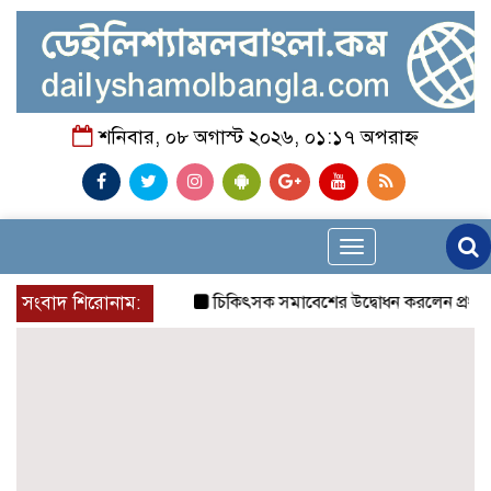
শনিবার, ০৮ অগাস্ট ২০২৬, ০১:১৭ অপরাহ্ন
Toggle
navigation
সংবাদ শিরোনাম:
চিকিৎসক সমাবেশের উদ্বোধন করলেন প্রধানমন্ত্রী