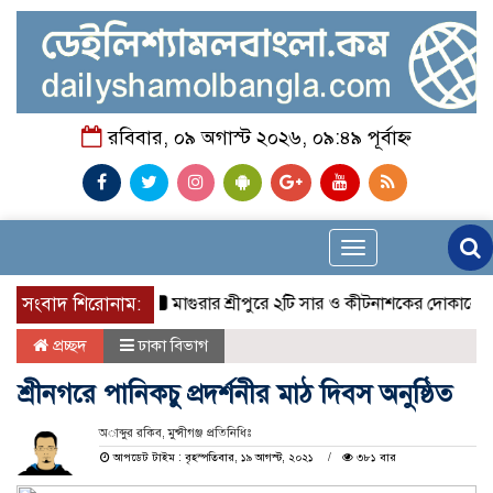
রবিবার, ০৯ অগাস্ট ২০২৬, ০৯:৪৯ পূর্বাহ্ন
Toggle
navigation
সংবাদ শিরোনাম:
মাগুরার শ্রীপুরে ২টি সার ও কীটনাশকের দোকানে দুর্ধর্ষ চ
প্রচ্ছদ
ঢাকা বিভাগ
শ্রীনগরে পানিকচু প্রদর্শনীর মাঠ দিবস অনুষ্ঠিত
অাব্দুর রকিব, মুন্সীগঞ্জ প্রতিনিধিঃ
আপডেট টাইম : বৃহস্পতিবার, ১৯ আগস্ট, ২০২১
৩৮১ বার