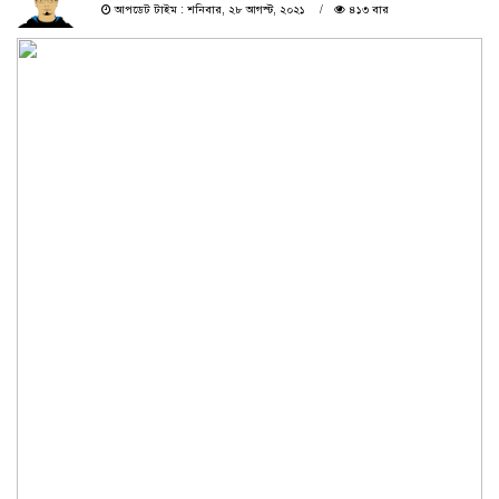
আপডেট টাইম : শনিবার, ২৮ আগস্ট, ২০২১
৪১৩ বার