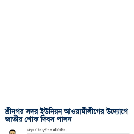
শ্রীনগর সদর ইউনিয়ন আওয়ামীলীগের উদ্যোগে
জাতীয় শোক দিবস পালন
আব্দুর রকিব,মুন্সীগঞ্জ প্রতিনিধিঃ