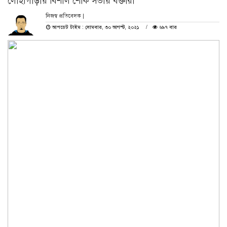
লোহাগাড়ায় বিশাল শোক সভায় বক্তারা
নিজস্ব প্রতিবেদক |
আপডেট টাইম : সোমবার, ৩০ আগস্ট, ২০২১
৬৯৭ বার