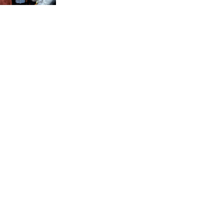
চন্দনাইশে সড়ক দূর্ঘটনায়
নিহত-১, আহত-২
চন্দনাইশে জুলাই গণ-অভ্যুত্থানে
শহীদ ও আহতদের মাগফেরাত
কামনায় বিএনপির দোয়া
মাহফিল
চন্দনাইশে বিমরুলের কামড়ে
বৃদ্ধের মৃত্যু
‘দৌড়ান সুস্থতার জন্য, এগিয়ে
চলুন বিজয়ের পথে’—স্লোগানে
রামগড়ে ম্যারাথনে অংশ নিলেন
তিন শতাধিক দৌড়বিদ
মাগুরায় লোডশেডিংয়ের গরম
থেকে বাঁচতে মসজিদের ছাদে উঠে
বিদ্যুৎস্পৃষ্টে মুয়াজ্জিনের মৃত্যু!