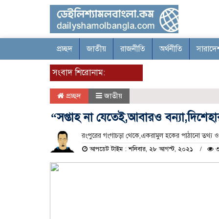
প্রচ্ছদ
জাতীয়
রাজনীতি
অর্থনীতি
সারাদে
সংবাদ শিরোনাম:
প্রচ্ছদ
জাতীয়
“সপ্তাহ না যেতেই,আবারও বন্যা,দিশেহার
রংপুরের গংগাচড়া থেকে,একরামুল হকের পাঠানো তথ্য ও চিত
আপডেট টাইম : শনিবার, ২৮ আগস্ট, ২০২১
৩