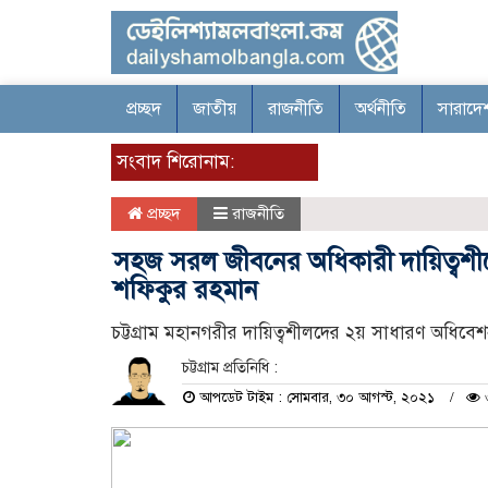
প্রচ্ছদ
জাতীয়
রাজনীতি
অর্থনীতি
সারাদে
সংবাদ শিরোনাম:
প্রচ্ছদ
রাজনীতি
সহজ সরল জীবনের অধিকারী দায়িত্বশীল
শফিকুর রহমান
চট্টগ্রাম মহানগরীর দায়িত্বশীলদের ২য় সাধারণ অধিবেশন
চট্টগ্রাম প্রতিনিধি :
আপডেট টাইম : সোমবার, ৩০ আগস্ট, ২০২১
৩