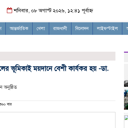
শনিবার, ০৮ অগাস্ট ২০২৬, ১২:৪১ পূর্বাহ্ন
শ
আন্তর্জাতিক
খেলা
রাজধানী
বিনোদন
লাইফস্টাইল
ের ভূমিকাই ময়দানে বেশী কার্যকর হয় -ডা.
 অনুষ্ঠিত
৬০ বার