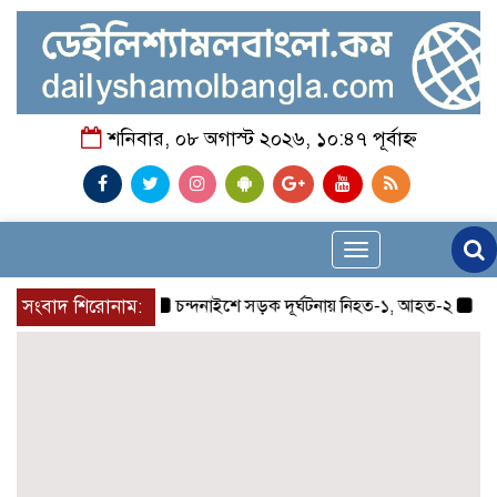
শনিবার, ০৮ অগাস্ট ২০২৬, ১০:৪৭ পূর্বাহ্ন
Toggle
navigation
সংবাদ শিরোনাম:
চন্দনাইশে সড়ক দূর্ঘটনায় নিহত-১, আহত-২
চন্দনাই