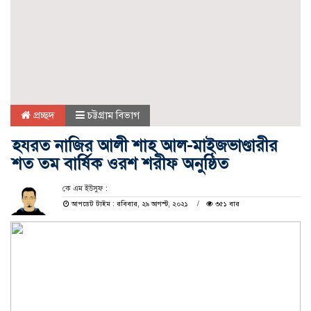
প্রচ্ছদ
চট্টগ্রাম বিভাগ
হযরত নাজির আলী শাহ আল-মাইজভাণ্ডারীর
শত তম বার্ষিক ওরশ শরীফ অনুষ্ঠিত
কে এম ইউসুফ :
আপডেট টাইম : রবিবার, ২৯ আগস্ট, ২০২১
৩৫১ বার