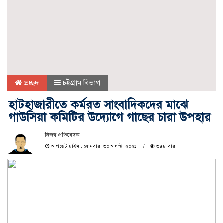
প্রচ্ছদ
চট্টগ্রাম বিভাগ
হাটহাজারীতে কর্মরত সাংবাদিকদের মাঝে
গাউসিয়া কমিটির উদ্যোগে গাছের চারা উপহার
নিজস্ব প্রতিবেদক |
আপডেট টাইম : সোমবার, ৩০ আগস্ট, ২০২১
৩৪৮ বার