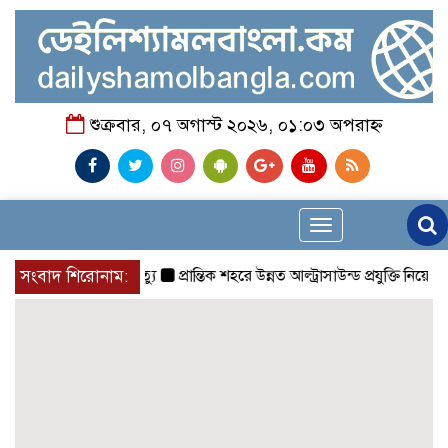
শুক্রবার, ০৭ অগাস্ট ২০২৬, ০১:০৩ অপরাহ্ন
Toggle
navigation
মতাময়ী মায়ের মৃত্যু
সংবাদ শিরোনাম:
প্রান্তিক শহরে উন্নত আল্ট্রাসাউন্ড প্রযুক্তি নিয়ে উই