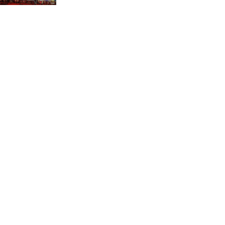
ভাষা সৈনিক অজিত গুহ
মহাবিদ্যালয়ে জুলাই গণঅভ্যুত্থান
দিবসের আলোচনা সভা ও
পুরস্কার বিতরণ
বন্যাদুর্গত মানুষের পাশে পার্কভিউ
হাসপাতাল আমিলাইষে ফ্রি
চিকিৎসা ক্যাম্পে ২ হাজার
রোগীকে সেবা, বিনামূল্যে ওষুধ
বিতরণ
চন্দনাইশ থানা পুলিশের
অভিযানে ৩ আসামী গ্রেফতার
শহীদ মজিদের প্রতি শ্রদ্ধাঞ্জলির
মধ্যে দিয়ে জুলাই গণঅভ্যুত্থান
দিবস পালন
নবীনগরে জুলাই গণঅভ্যুত্থান
দিবস উপলক্ষে আলোচনা সভা,
চিত্রাঙ্কন প্রতিযোগিতা ও চারা
বিতরণ