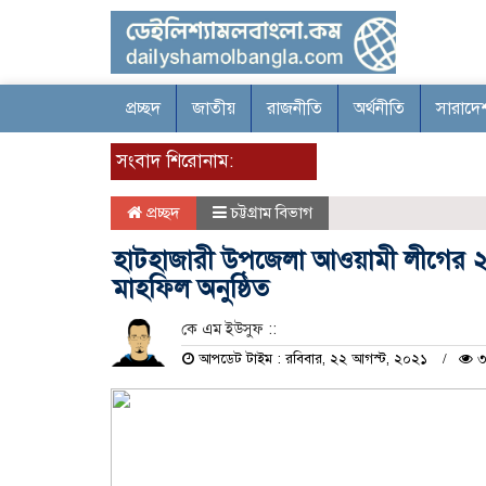
প্রচ্ছদ
জাতীয়
রাজনীতি
অর্থনীতি
সারাদে
সংবাদ শিরোনাম:
প্রচ্ছদ
চট্টগ্রাম বিভাগ
হাটহাজারী উপজেলা আওয়ামী লীগের ২
মাহফিল অনুষ্ঠিত
কে এম ইউসুফ ::
আপডেট টাইম : রবিবার, ২২ আগস্ট, ২০২১
৩