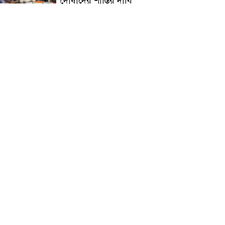
দোষীদের শাস্তির দাবি
চিকিৎসক সমাবেশের উদ্বোধন
করলেন প্রধানমন্ত্রী
চন্দনাইশে সড়ক দূর্ঘটনায়
নিহত-১, আহত-২
চন্দনাইশে জুলাই গণ-অভ্যুত্থানে
শহীদ ও আহতদের মাগফেরাত
কামনায় বিএনপির দোয়া
মাহফিল
চন্দনাইশে বিমরুলের কামড়ে
বৃদ্ধের মৃত্যু
‘দৌড়ান সুস্থতার জন্য, এগিয়ে
চলুন বিজয়ের পথে’—স্লোগানে
রামগড়ে ম্যারাথনে অংশ নিলেন
তিন শতাধিক দৌড়বিদ