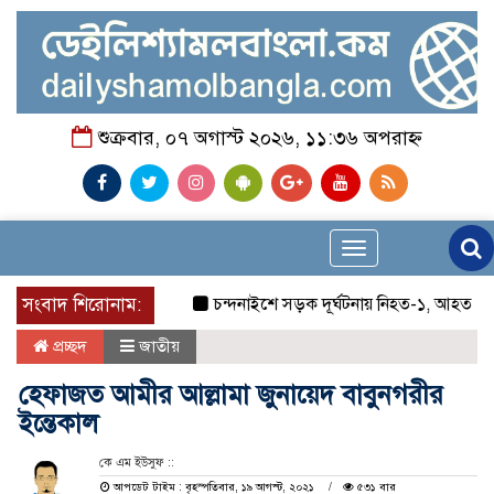
শুক্রবার, ০৭ অগাস্ট ২০২৬, ১১:৩৬ অপরাহ্ন
Toggle
navigation
সংবাদ শিরোনাম:
চন্দনাইশে সড়ক দূর্ঘটনায় নিহত-১, আহত-২
চ
প্রচ্ছদ
জাতীয়
হেফাজত আমীর আল্লামা জুনায়েদ বাবুনগরীর
ইন্তেকাল
কে এম ইউসুফ ::
আপডেট টাইম : বৃহস্পতিবার, ১৯ আগস্ট, ২০২১
৫৩১ বার