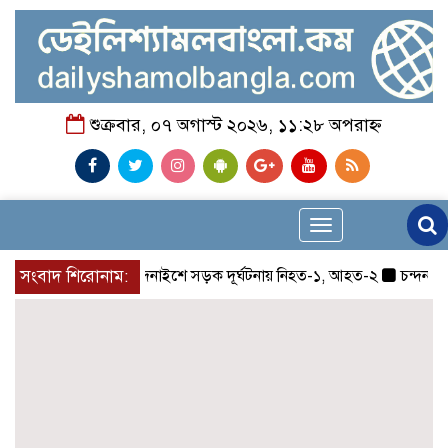
শুক্রবার, ০৭ অগাস্ট ২০২৬, ১১:২৮ অপরাহ্ন
Toggle
navigation
সংবাদ শিরোনাম:
চন্দনাইশে সড়ক দূর্ঘটনায় নিহত-১, আহত-২
চন্দনাইশে জ