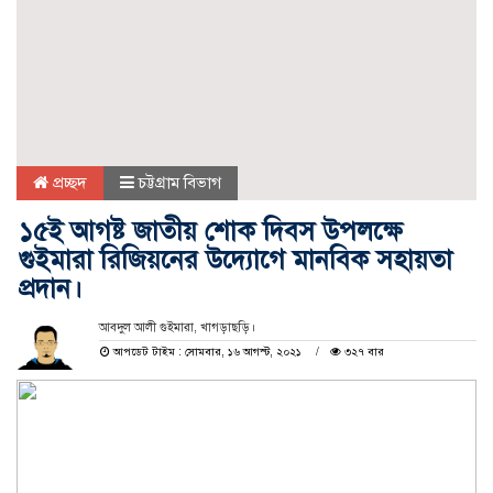
প্রচ্ছদ
চট্টগ্রাম বিভাগ
১৫ই আগষ্ট জাতীয় শোক দিবস উপলক্ষে
গুইমারা রিজিয়নের উদ্যোগে মানবিক সহায়তা
প্রদান।
আবদুল আলী গুইমারা, খাগড়াছড়ি।
আপডেট টাইম : সোমবার, ১৬ আগস্ট, ২০২১
৩২৭ বার