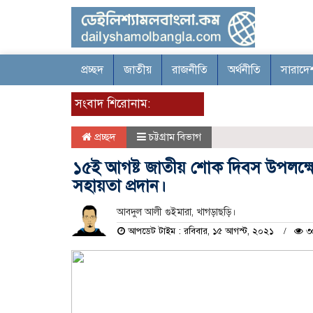
প্রচ্ছদ
জাতীয়
রাজনীতি
অর্থনীতি
সারাদে
সংবাদ শিরোনাম:
প্রচ্ছদ
চট্টগ্রাম বিভাগ
১৫ই আগষ্ট জাতীয় শোক দিবস উপলক্ষে
সহায়তা প্রদান।
আবদুল আলী গুইমারা, খাগড়াছড়ি।
আপডেট টাইম : রবিবার, ১৫ আগস্ট, ২০২১
৩৫