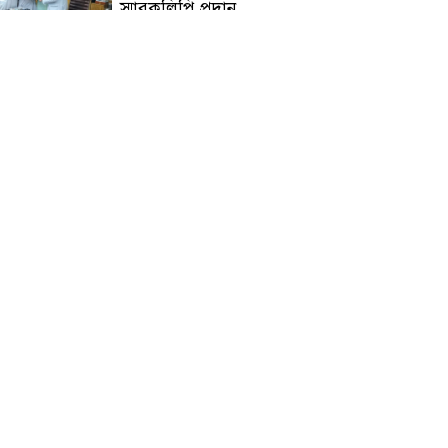
স্মারকলিপি প্রদান
হাটহাজারী মাদরাসা ছাত্র
আরিফুল ইসলামের আকস্মিক
মৃত্যু : মাগফিরাত কামনায়
জামেয়ার মহাপরিচালক
আলেমগণের স্বতঃস্ফূর্ত
অংশগ্রহণেই জুলাই আন্দোলন
সফল হয় : আল্লামা শেখ আহমদ
জুলাই গণঅভ্যুত্থান দিবস
উপলক্ষ্যে কোম্পানীগঞ্জে ১১ দলীয়
ঐক্য জোটের গণমিছিল ও
সমাবেশ অনুষ্ঠিত
কোম্পানীগঞ্জে জুলাই গনঅভ্যুত্থান
দিবস ২০২৬ উপলক্ষে আলোচনা
সভা ও বিশেষ মোনাজাত
“স্পেশাল ট্রাইব্যুনালে জুলাই
গণহত্যার বিচার করেন, জনগণ
আপনাদের ছাড়বে না: সাক্কু