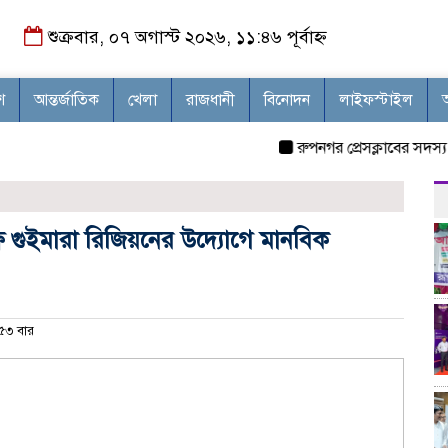
শুক্রবার, ০৭ অগাস্ট ২০২৬, ১১:৪৬ পূর্বাহ্ন
শ
আন্তর্জাতিক
খেলা
রাজধানী
বিনোদন
লাইফস্টাইল
রুপনগর প্রেসক্লাবের সদস্য মোঃ 
 গুইমারা রিজিয়নের উদ্যোগে মানবিক
৩ বার