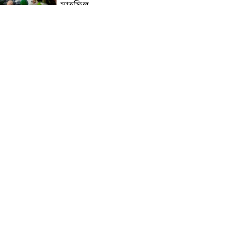
মাহফিল
চন্দনাইশে বিমরুলের কামড়ে
বৃদ্ধের মৃত্যু
‘দৌড়ান সুস্থতার জন্য, এগিয়ে
চলুন বিজয়ের পথে’—স্লোগানে
রামগড়ে ম্যারাথনে অংশ নিলেন
তিন শতাধিক দৌড়বিদ
মাগুরায় লোডশেডিংয়ের গরম
থেকে বাঁচতে মসজিদের ছাদে উঠে
বিদ্যুৎস্পৃষ্টে মুয়াজ্জিনের মৃত্যু!
রুপনগর প্রেসক্লাবের সদস্য মোঃ
রুহুল আমিন এর মমতাময়ী
মায়ের মৃত্যু
প্রান্তিক শহরে উন্নত আল্ট্রাসাউন্ড
প্রযুক্তি নিয়ে উইপ্রো জিই
হেলথকেয়ারের ‘হেলথ এক্সপ্রেস’
চালু