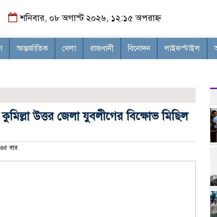
শনিবার, ০৮ অগাস্ট ২০২৬, ১২:১৫ অপরাহ্ন
শ
আন্তর্জাতিক
খেলা
রাজধানী
বিনোদন
লাইফস্টাইল
কুমিল্লা উত্তর জেলা যুবলীগের বিক্ষোভ মিছিল
৪৫ বার