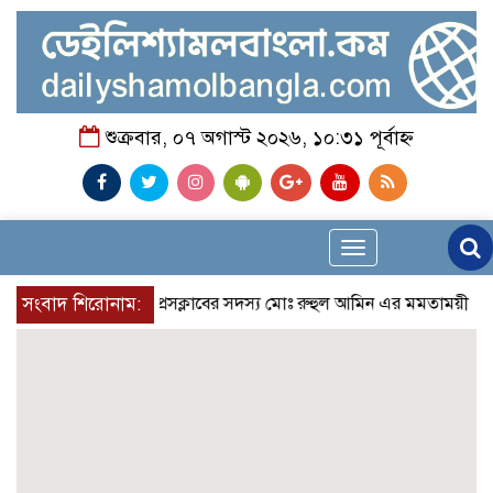
শুক্রবার, ০৭ অগাস্ট ২০২৬, ১০:৩১ পূর্বাহ্ন
Toggle
navigation
সংবাদ শিরোনাম:
রুপনগর প্রেসক্লাবের সদস্য মোঃ রুহুল আমিন এর মমতাময়ী মায়ের মৃত