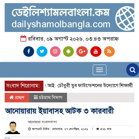
রবিবার, ০৯ অগাস্ট ২০২৬, ০৩:৪৩ অপরাহ্ন
Toggle
navigation
সংবাদ শিরোনাম:
জে.আই. চৌধুরী যুব ফাউন্ডেশনের উদ্যোগে শিক্ষার্থীদের মা
প্রচ্ছদ
চট্টগ্রাম বিভাগ
আনোয়ারায় ইয়াবাসহ আটক ৩ কারবারী
আনোয়ারা সংবাদদাতা:
আপডেট টাইম : সোমবার, ২৭ সেপ্টেম্বর, ২০২১
৪৬১ বার