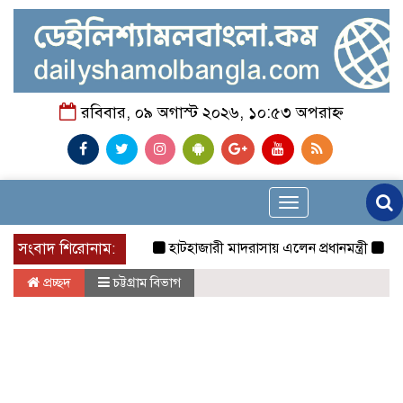
রবিবার, ০৯ অগাস্ট ২০২৬, ১০:৫৩ অপরাহ্ন
Toggle
navigation
সংবাদ শিরোনাম:
হাটহাজারী মাদরাসায় এলেন প্রধানমন্ত্রী
নৃত্য, গান
প্রচ্ছদ
চট্টগ্রাম বিভাগ