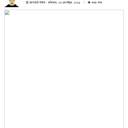
আপডেট টাইম : রবিবার, ২৬ সেপ্টেম্বর, ২০২১
৩৩৪ বার