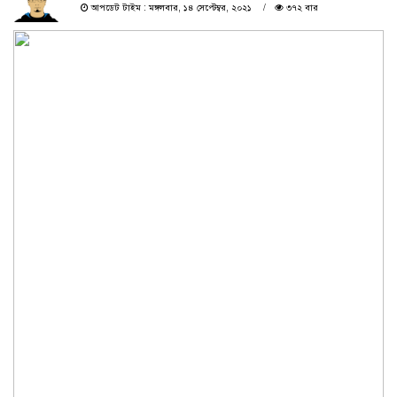
আপডেট টাইম : মঙ্গলবার, ১৪ সেপ্টেম্বর, ২০২১
৩৭২ বার