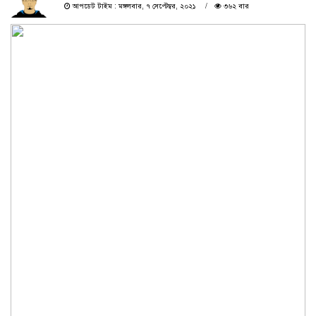
আপডেট টাইম : মঙ্গলবার, ৭ সেপ্টেম্বর, ২০২১
৩৬২ বার