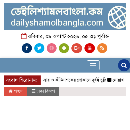
রবিবার, ০৯ অগাস্ট ২০২৬, ০৫:৩১ পূর্বাহ্ন
Toggle
navigation
মাগুরার শ্রীপুরে ২টি সার ও কীটনাশকের দোকানে দুর্ধর্ষ চুরি
সংবাদ শিরোনাম:
নোয়াখালীতে গোল
প্রচ্ছদ
ঢাকা বিভাগ