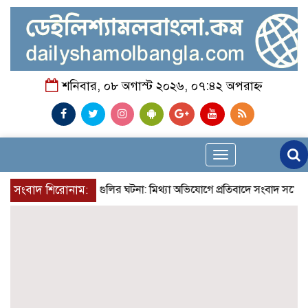
শনিবার, ০৮ অগাস্ট ২০২৬, ০৭:৪২ অপরাহ্ন
Toggle
navigation
নোয়াখালীতে গোলাগুলির ঘটনা: মিথ্যা অভিযোগে প্রতিবাদে সংবাদ সম্মেলন ; তদন্
সংবাদ শিরোনাম: