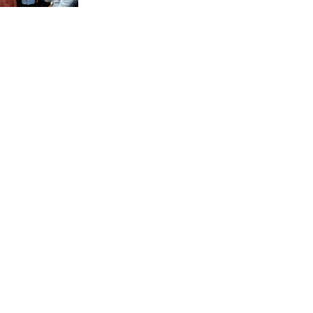
চন্দনাইশে সড়ক দূর্ঘটনায়
নিহত-১, আহত-২
চন্দনাইশে জুলাই গণ-অভ্যুত্থানে
শহীদ ও আহতদের মাগফেরাত
কামনায় বিএনপির দোয়া
মাহফিল
চন্দনাইশে বিমরুলের কামড়ে
বৃদ্ধের মৃত্যু
‘দৌড়ান সুস্থতার জন্য, এগিয়ে
চলুন বিজয়ের পথে’—স্লোগানে
রামগড়ে ম্যারাথনে অংশ নিলেন
তিন শতাধিক দৌড়বিদ
মাগুরায় লোডশেডিংয়ের গরম
থেকে বাঁচতে মসজিদের ছাদে উঠে
বিদ্যুৎস্পৃষ্টে মুয়াজ্জিনের মৃত্যু!