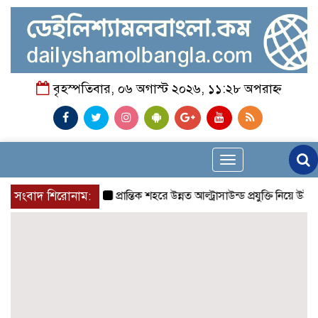
বৃহস্পতিবার, ০৬ অগাস্ট ২০২৬, ১১:২৮ অপরাহ্ন
Toggle
navigation
সংবাদ শিরোনাম:
প্রান্তিক শহরে উন্নত আল্ট্রাসাউন্ড প্রযুক্তি নিয়ে উইপ্র