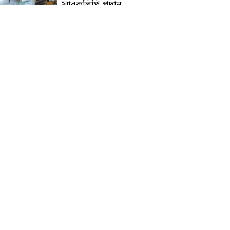
স্মারকলিপি প্রদান
হাটহাজারী মাদরাসা ছাত্র
আরিফুল ইসলামের আকস্মিক
মৃত্যু : মাগফিরাত কামনায়
জামেয়ার মহাপরিচালক
আলেমগণের স্বতঃস্ফূর্ত
অংশগ্রহণেই জুলাই আন্দোলন
সফল হয় : আল্লামা শেখ আহমদ
জুলাই গণঅভ্যুত্থান দিবস
উপলক্ষ্যে কোম্পানীগঞ্জে ১১ দলীয়
ঐক্য জোটের গণমিছিল ও
সমাবেশ অনুষ্ঠিত
কোম্পানীগঞ্জে জুলাই গনঅভ্যুত্থান
দিবস ২০২৬ উপলক্ষে আলোচনা
সভা ও বিশেষ মোনাজাত
“স্পেশাল ট্রাইব্যুনালে জুলাই
গণহত্যার বিচার করেন, জনগণ
আপনাদের ছাড়বে না: সাক্কু