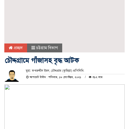
প্রচ্ছদ
চট্টগ্রাম বিভাগ
চৌদ্দগ্রামে গাঁজাসহ বৃদ্ধ আটক
মুহা. ফখরুদ্দীন ইমন, চৌদ্দগ্রাম (কুমিল্লা) প্রতিনিধি:
আপডেট টাইম : শনিবার, ১৮ সেপ্টেম্বর, ২০২১
৩১২ বার