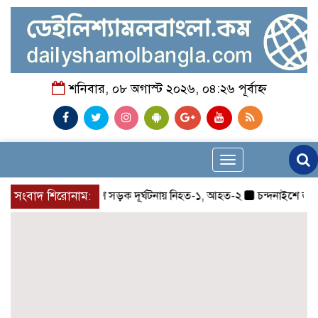
শনিবার, ০৮ অগাস্ট ২০২৬, ০৪:২৬ পূর্বাহ্ন
Toggle
navigation
সংবাদ শিরোনাম:
চন্দনাইশে সড়ক দূর্ঘটনায় নিহত-১, আহত-২
চন্দনাইশে জুলাই গ