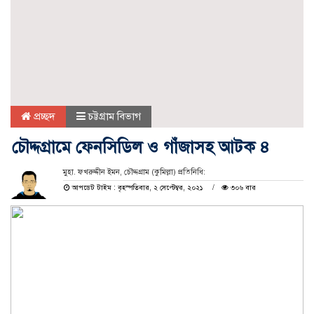
প্রচ্ছদ
চট্টগ্রাম বিভাগ
চৌদ্দগ্রামে ফেনসিডিল ও গাঁজাসহ আটক ৪
মুহা. ফখরুদ্দীন ইমন, চৌদ্দগ্রাম (কুমিল্লা) প্রতিনিধি:
আপডেট টাইম : বৃহস্পতিবার, ২ সেপ্টেম্বর, ২০২১
৩০৬ বার