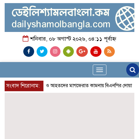
শনিবার, ০৮ অগাস্ট ২০২৬, ০৪:১১ পূর্বাহ্ন
Toggle
navigation
 গণ-অভ্যুত্থানে শহীদ ও আহতদের মাগফেরাত কামনায় বিএনপির দোয়া মাহফিল
সংবাদ শিরোনাম: