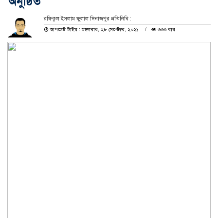
অনুষ্ঠিত
রফিকুল ইসলাম ফুলাল দিনাজপুর প্রতিনিধি :
আপডেট টাইম : মঙ্গলবার, ২৮ সেপ্টেম্বর, ২০২১
৩৩৩ বার